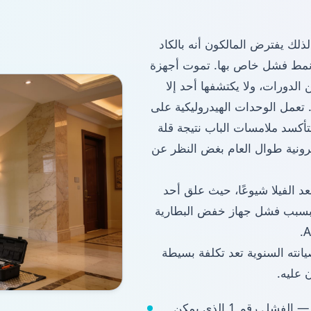
لك يفترض المالكون أنه بالكاد
ا نمط فشل خاص بها. تموت أجهزة
 الدورات، ولا يكتشفها أحد إلا
. تعمل الوحدات الهيدروليكية على
أكسد ملامسات الباب نتيجة قلة
ترونية طوال العام بغض النظر عن
عد الفيلا شيوعًا، حيث علق أحد
ائي بسبب فشل جهاز خفض البطارية
يانته السنوية تعد تكلفة بسيطة
 عليه.
فحوصات البطارية وجهاز الإنقاذ في حالات الطوارئ — الفشل رقم 1 الذي يمكن