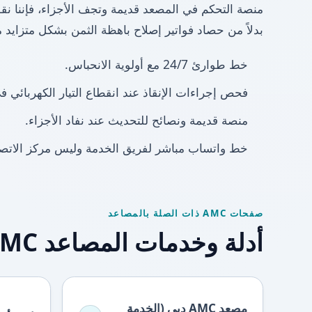
منصة التحكم في المصعد قديمة وتجف الأجزاء، فإننا نق
بدلاً من حصاد فواتير إصلاح باهظة الثمن بشكل متزايد 
خط طوارئ 24/7 مع أولوية الانحباس.
فحص إجراءات الإنقاذ عند انقطاع التيار الكهربائي ف
منصة قديمة ونصائح للتحديث عند نفاد الأجزاء.
خط واتساب مباشر لفريق الخدمة وليس مركز الاتصا
صفحات AMC ذات الصلة بالمصاعد
أدلة وخدمات المصاعد AMC
مصعد AMC دبي (الخدمة