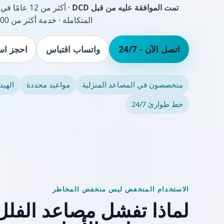
تمت الموافقة عليه من قبل DCD
· أكثر من 2
المتكاملة · خدمة أكثر من 18,000 عميل
اتصل الآن - 24/7
واتساب اقتباس
احجز است
متخصصون في المصاعد المنزلية
مواعيد محددة
الهيد
خط طوارئ 24/7
الاستخدام المنخفض ليس منخفض المخاطر
لماذا تفشل مصاعد الفل