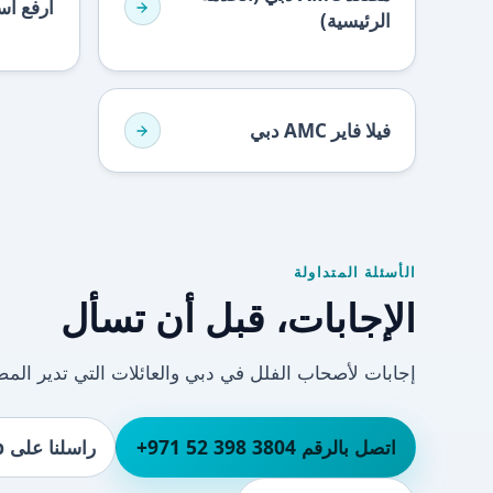
ارفع أسعار AMC
الرئيسية)
فيلا فاير AMC دبي
الأسئلة المتداولة
الإجابات، قبل أن تسأل
إجابات لأصحاب الفلل في دبي والعائلات التي تدير المصا
اتصل بالرقم ⁦+971 52 398 3804⁩
راسلنا على WhatsApp