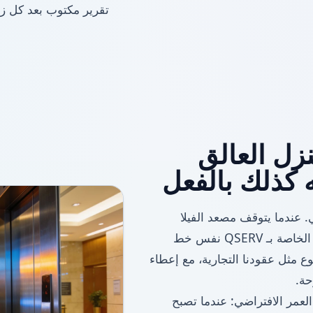
تقرير مكتوب بعد كل زي
نزل العالق
ه كذلك بالفعل
. عندما يتوقف مصعد الفيلا
ووالدتك بالداخل، لا يوجد مصعد آخر. تتضمن فيلا AMC الخاصة بـ QSERV نفس خط
 مثل عقودنا التجارية، مع إعطاء
حة.
العمر الافتراضي: عندما تصبح