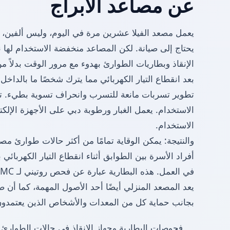
عن مصاعد الأبراج
يعمل مصعد الفيلا عشرين مرة في اليوم، وليس ألفين، لذ
يحتاج إلى صيانة. لكن المصاعد منخفضة الاستخدام له
الإنقاذ وبطاريات الطوارئ بهدوء مع مرور الوقت بدلاً من
بعد انقطاع التيار الكهربائي مما يترك شخصًا ما بالداخل
تطوير تسربات مانعة للتسرب وانحراف تسوية بطيء. تت
الاستخدام. يعمل الغبار ورطوبة دبي على الأجهزة الإلك
الاستخدام.
والنتيجة: يمكن الوقاية تمامًا من أكثر حالات طوارئ مص
أفراد الأسرة بين الطوابق أثناء انقطاع التيار الكهرب
في العمل. هذه البطارية عبارة عن فحص روتيني لـ AMC.
يعد المصعد المنزلي أيضًا أحد الأصول المهمة، كما أن ص
بجانب حماية كل من المعدات والأشخاص الذين يعتمدون