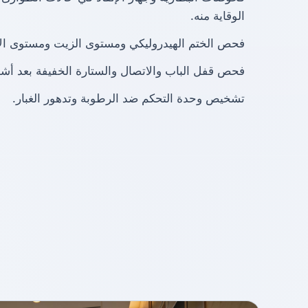
الوقاية منه.
فحص الختم الهيدروليكي ومستوى الزيت ومستوى ال
فحص قفل الباب والاتصال والستارة الخفيفة بعد أش
تشخيص وحدة التحكم ضد الرطوبة وتدهور الغبار.