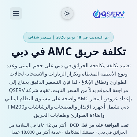
تم التحديث في 18 يونيو 2026 | تسعير شفاف
تكلفة حريق AMC في دبي
تعتمد تكلفة مكافحة الحرائق في دبي على حجم المبنى وعدد
ونوع الأنظمة المغطاة وتكرار الزيارات والاستجابة لحالات
الطوارئ ونطاق الإبلاغ - لذا فإن التسعير الدقيق يحتاج إلى
مراجعة الموقع بدلاً من السعر الثابت. تقوم شركة QSERV
بإعداد عروض أسعار AMC واضحة على مستوى النظام لمباني
دبي تشمل أجهزة الإنذار والمضخات والرشاشات وFM200
وإضاءة الطوارئ وطفايات الحريق.
تمت الموافقة عليه من قبل DCD
· أكثر من 12 عامًا في السلامة من
الحرائق في دبي · حصنتك المتكاملة · خدمة أكثر من 18,000 عميل