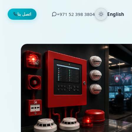
English
⁦+971 52 398 3804⁩
اتصل بنا