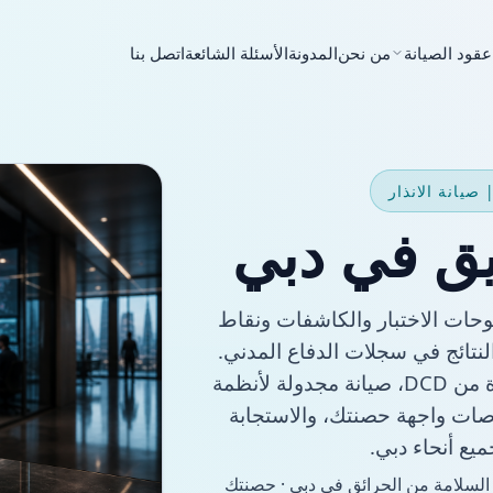
عقود الصيانة
من نحن
المدونة
الأسئلة الشائعة
اتصل بنا
ريق في دبي
وحات الاختبار والكاشفات ونقاط
نتائج في سجلات الدفاع المدني.
تقدم شركة QSERV، وهي شركة مقاولات معتمدة من DCD، صيانة مجدولة لأنظمة
صات واجهة حصنتك، والاستجابة
يع أنحاء دبي.
1 عامًا في السلامة من الحرائق في دبي · حصنتك