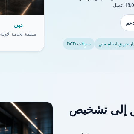
عم
دبي
منطقة الخدمة الأولية
ذار حريق ايه ام سي
سجلات DCD
يق إلى تشخيص