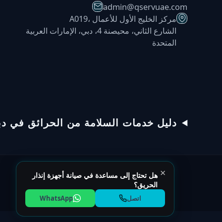
admin@qservuae.com
A019، مركز الخليج الأول للأعمال
الشارع الثاني، محيصنة 4، دبي، الإمارات العربية
المتحدة
دعم QSERV
يردّ عادةً خلال دقائق
دليل خدمات السلامة من الحرائق في دب
تحدّث عبر WhatsApp
ابدأ محادثة على WhatsApp
×
اتصل بخط المساعدة
هل تحتاج إلى مساعدة في صيانة أجهزة إنذار
الحريق؟
اتصل
WhatsApp