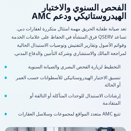
الفحص السنوي والاختبار
الهيدروستاتيكي ودعم AMC
تعد صيانة طفاية الحريق مهمة امتثال متكررة لعقارات دبي.
تساعد QSERV فرق المنشأة في الحفاظ على علامات الخدمة
وقوائم الأصول وتقارير التفتيش وتوصيات الاستبدال الحالية
لمراجعة المالك والاستشاري وشركة التأمين والدفاع المدني.
التخطيط لزيارة الفحص البصري والصيانة السنوية
تنسيق الاختبار الهيدروستاتيكي للأسطوانات حسب العمر
أو الحالة
إرشادات الاستبدال للوحدات المتآكلة أو التالفة أو
المتقادمة
تتبع AMC متعدد المواقع لمجموعات وسلاسل العقارات