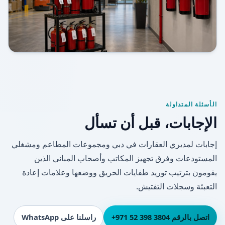
الأسئلة المتداولة
الإجابات، قبل أن تسأل
إجابات لمديري العقارات في دبي ومجموعات المطاعم ومشغلي
المستودعات وفرق تجهيز المكاتب وأصحاب المباني الذين
يقومون بترتيب توريد طفايات الحريق ووضعها وعلامات إعادة
التعبئة وسجلات التفتيش.
اتصل بالرقم ⁦+971 52 398 3804⁩
راسلنا على WhatsApp