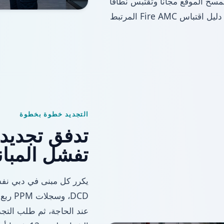
ًا ما ستحتاج إليه أثناء فحص التجديد. تقوم QSERV بمسح الموقع مجانًا وتقتبس نطاقًا
على مستوى النظام مع ذكر الاستثناءات بوضوح؛ يتعمق دليل اقتباس Fire AMC المرتبط
التجديد خطوة بخطوة
تفشل المبا
DCD، 