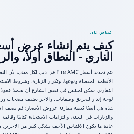
اقتباس عادل
الناري - النطاق أولاً، والرق
يتم تحديد أسعار Fire AMC في دبي لكل م
الأنظمة المغطاة ونوعها، وتكرار الزيارة، وشروط الاست
التقارير. يمكن لمبنيين في نفس الشارع أن يحملا عقودًا م
لوحة إنذار للحريق وطفايات، والآخر يضيف مضخات ورشاشات وFM200 ووا
هذه هي أيضًا كيفية مقارنة عروض الأسعار: قم بصف الأ
والزيارات في السنة، والتزامات الاستجابة كتابيًا وقائمة 
عادة ما يكون الاقتباس الأخف بشكل كبير من الآخرين ه