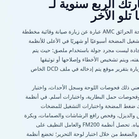
رتك الربع سنوية لـ
إن معيار سوق دبي لمكافحة الحرائق AMC عبارة عن زيارة صيانة وقائية مخططة
يل المضخة أسبوعيًا أو شهريًا في الأعلى للأنظمة
بة. إن زيارة PPM الجادة ليست مجرد جولة باستخدام ملصق: حيث يتم
فته، ويتم تشخيص الأخطاء وإصلاحها أو توثيقها
للموافقة عليها، وتنتهي الزيارة بتقرير موقع يتم إدخاله في ملف DCD الخاص
يعني ذلك فحوصات اللوحة وسجل الأحداث، واختبار
فحوصات حمل البطارية، واختبارات أسلم. في أنظمة
لك ضغط المضخة واختبارات التشغيل للمضخات
 والديزل، وفحص رافع الرشاشات والصمامات، وبكرة
الخرطوم وحالة صنبور المياه. تحصل أنظمة FM200 والعامل النظيف على
الضغط من خلال اختبار لوحة التحرير؛ تخضع أنظمة