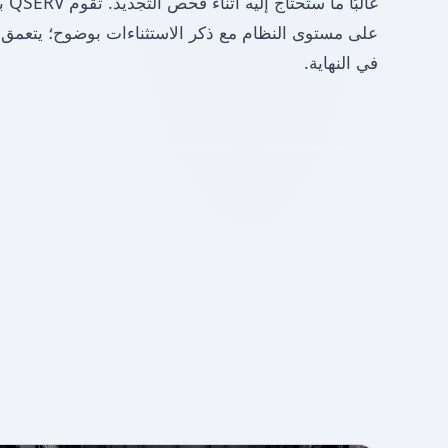
غالب
في النهاية.