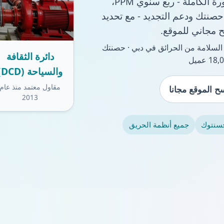
QSERV هو مقاول معتمد من DCD يتولى الدورة الكاملة - ربع سنوي PPM،
حصنتك ودعم التجديد - مع تحديد
 مجاني للموقع.
1 عامًا في السلامة من الحرائق في دبي · حصنتك
دائرة الثقافة
والسياحة (DCD)
مقاول معتمد منذ عام
ح الموقع مجانا
2013
سنتوك
جميع أنظمة الحريق