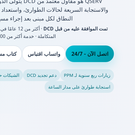
والاستجابة السريعة لحالات الطوارئ، واستعداد 
النطاق لكل مبنى بعد إجراء مسح
تمت الموافقة عليه من قبل DCD
· أكثر من 2
المتكاملة · خدمة أكثر من 18,000 عميل
اتصل الآن - 24/7
واتساب اقتباس
كتاب مس
زيارات ربع سنوية لـ PPM
دعم تجديد DCD
الشيكات ح
استجابة طوارئ على مدار الساعة