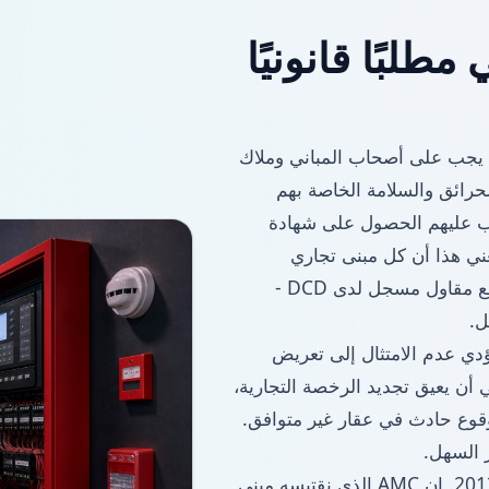
ي مطلبًا قانونيًا
وجب القرار الوزاري الإماراتي رقم 505 لسنة 2012، يجب على أصحاب المباني وملاك
حرائق والسلامة الخاصة بهم
ب عليهم الحصول على شهادة
عني هذا أن كل مبنى تجاري
وسكني وصناعي في دبي يحتاج إلى مركز صيانة نشط مع مقاول مسجل لدى DCD -
ل.
دي عدم الامتثال إلى تعريض
دفاع المدني، ويمكن لـ AMC المنقضي أن يعيق تجديد الرخصة التجارية،
قوع حادث في عقار غير متوافق.
لقد أصبحت QSERV مقاولًا معتمدًا من DCD منذ عام 2013. إن AMC الذي نقتبسه مبني