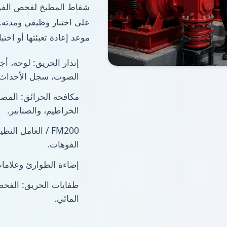
شفاط المطبخ لفحص الفوه
على اختبار وظيفي ومدته.
موعد إعادة تعبئتها أو اختبا
إنذار الحريق: لوحة، أ
الصوت، سجل الأحداث.
مكافحة الحرائق: المضخ
الخراطيم، والصنابير.
FM200 / العامل 
الفوهات.
إضاءة الطوارئ وعلامات
طفايات الحريق: الفحص 
المائي.