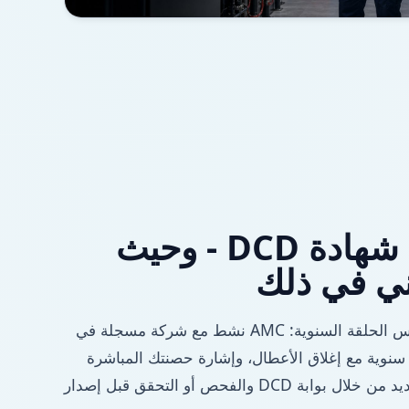
تدفق تجديد شهادة DCD - وحيث
ني في ذلك
يكرر كل مبنى في دبي نفس الحلقة السنوية: AMC نشط مع شركة مسجلة في
وسجلات PPM ربع سنوية مع إغلاق الأعطال، وإشارة حصنتك المباشرة
عند الحاجة، ثم طلب التجديد من خلال بوابة DCD والفحص أو التحقق قبل إصدار