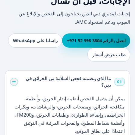
الإجابات، قبل أن تسأل
إجابات لمديري دبي الذين يحتاجون إلى الفحص والإبلاغ عن
العيوب ودعم استحواذ AMC.
اتصل بالرقم ⁦+971 52 398 3804⁩
راسلنا على WhatsApp
طلب عرض أسعار
ما الذي يتضمنه فحص السلامة من الحرائق في
01
دبي؟
يمكن أن يشمل الفحص أنظمة إنذار الحريق، وأنظمة
مكافحة الحرائق، ومضخات الحريق، والرشاشات، وبكرات
الخراطيم، وإضاءة الطوارئ، وطفايات الحريق، وFM200،
وأنظمة شفاط المطبخ، والفجوات المرئية في التوثيق
اعتمادًا على نطاق الموقع.