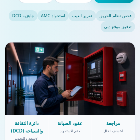
فحص نظام الحريق
تقرير العيب
استحواذ AMC
جاهزية DCD
تدقيق موقع دبي
مراجعة
عقود الصيانة
دائرة الثقافة
والسياحة (DCD)
اكتشاف الخلل
دعم الاستحواذ
الاستعداد للتجديد