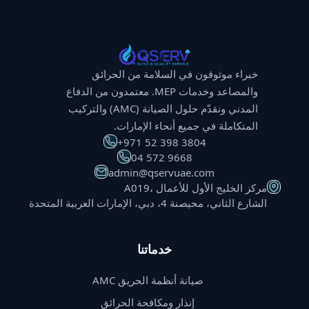
خبراء موثوقون في السلامة من الحرائق
والمصاعد وخدمات MEP. معتمدون من الدفاع
المدني ونقدّم حلول الصيانة (AMC) والتركيب
المتكاملة في جميع أنحاء الإمارات.
⁦+971 52 398 3804⁩
⁦04 572 9668⁩
admin@qservuae.com
A019، مركز الخليج الأول للأعمال
الشارع الثاني، محيصنة 4، دبي، الإمارات العربية المتحدة
خدماتنا
صيانة أنظمة الحريق AMC
إنذار ومكافحة الحرائق