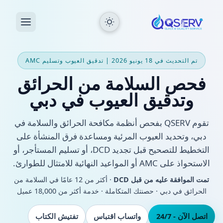
تم التحديث في 18 يونيو 2026 | تدقيق العيوب وتسليم AMC
فحص السلامة من الحرائق
وتدقيق العيوب في دبي
تقوم QSERV بفحص أنظمة مكافحة الحرائق والسلامة في
دبي، وتحديد العيوب المرئية ومساعدة فرق المنشأة على
التخطيط للتصحيح قبل تجديد DCD، أو تسليم المستأجر، أو
الاستحواذ على AMC أو المواعيد النهائية للامتثال للطوارئ.
تمت الموافقة عليه من قبل DCD
· أكثر من 12 عامًا في السلامة من
الحرائق في دبي · حصنتك المتكاملة · خدمة أكثر من 18,000 عميل
اتصل الآن - 24/7
واتساب اقتباس
تفتيش الكتاب