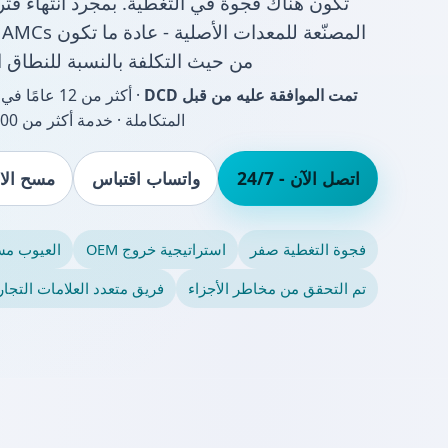
تكون هناك فجوة في التغطية. بمجرد انتهاء فت
ا
من حيث التكلفة بالنسبة للنطاق 
تمت الموافقة عليه من قبل DCD
· أكثر من 2
المتكاملة · خدمة أكثر من 18,000 عميل
اتصل الآن - 24/7
واتساب اقتباس
مسح الاس
فجوة التغطية صفر
استراتيجية خروج OEM
العيوب مس
تم التحقق من مخاطر الأجزاء
فريق متعدد العلامات التجار