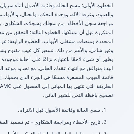
الخطوة الأولى: مسح الحالة وقائمة الأصول أثناء سريان
والعمود، وغرفة الآلة، ووحدة التحكم، والحبال، والأبواب،
مراجعة سجل الأخطاء، من سجلك وسجلات الشكاوى، بح
المتكررة قبل أن نمتلكها. الخطوة الثالثة: التحقق من م
المحددة ومنصات مشغلي الأبواب. الخطوة الرابعة: عرض
وغير شامل، والأهم من ذلك، تسعير كل عيب مفتوح ب
يظهر أي شيء لاحقًا باعتباره نزاعًا على "حالة موجودة 
البدء متوافق مع انتهاء عقدك الحالي، مع تحديد موعد ال
قائمة العيوب المسعرة مسبقًا هي الجزء الذي يحميك. إن
ا
تصحيح باهظة الثمن للشهر الثاني.
1. مسح الحالة وقائمة الأصول قبل الالتزام.
2. تاريخ الأخطاء ومراجعة الشكاوى - تم تسمية المشكلات المتكررة.
3. فحص مخاطر قطع الغيار لجهاز التحكم والأبواب.