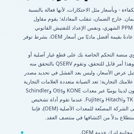
ز أذرع خدمة OEM بالكفاءة - وبأسعار مثل الاحتكارات، لأنها فعالة بالنسبة
ان. خارج الضمان، تنقلب المعادلة: يقوم مقاول
خارجي قادر بتسليم نفس PPM الشهري، ونفس الإعداد للتفتيش القانوني
وشروط استجابة أكثر دقة عادةً بقيمة أفضل ماديًا من أسعار OEM، بشرط توفر
توي منصة التحكم الخاصة بك على قطع غيار أصلية أو
معتمدة خارج قناة OEM. وهذا أمر قابل للتحقق، وتقوم QSERV بالتحقق منه
- قبل عرض الأسعار، وليس بعد الفشل في تحديد مصدر
 علامتك التجارية: تعد الصيانة متعددة العلامات التجارية
نظامًا حقيقيًا، ويعمل الفنيون لدينا يوميًا عبر معدات KONE وOtis وSchindler
وMitsubishi وTK Elevator وHitachi وFujitec. عندما تقوم أداة تشخيص
خاصة بتأمين وظيفة ما على الشركة المصنّعة للمعدات الأصلية (OEM)، فإننا
تطلاع بدلاً من اكتشافها في منتصف العقد.
انية لترك خدمة OEM.