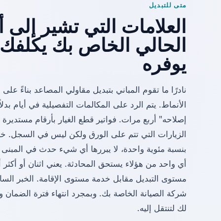
متى للتبديل
الحالي الخاص بك يكلفك أ
يوفره
نادرًا ما تقوم المباني بتبديل مقاولي المصاعد بناءً على
الأنماط. يتم الرد على المكالمات التفصيلية في أيام بد
إصلاحه" أربع مرات. فواتير قطع الغيار بأرقام مستديرة 
بنسبة مئوية واحدة، لا يبررها أي شيء حدث في المبنى
أي واحد من هؤلاء يستحق المحادثة. يعني اثنان أو أكثر أ
مستوى التبديل مقابل خدمة مستوى الإقامة. الخبر السا
شركة الصيانة الخاصة بك. وبمجرد انتهاء فترة الضمان وال
لك لتنتقل إليه.