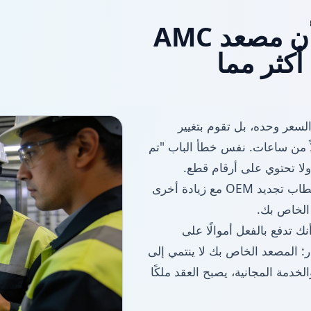
العلامات التي تشير إلى أن مصعد AMC
كثر مما
 السعر وحده، بل تقوم بتغيير
لاً من ساعات. نفس خطأ الباب "تم
ولا تحتوي على أرقام قطع.
الزيارات التي تتم على الورق ولكن ليس في السجل. خطاب تجديد OEM مع زيادة أخرى
 الخاص بك.
نك تدفع بالفعل أموالًا على
ر: المصعد الخاص بك لا ينتمي إلى
خدمة المجانية، يصبح العقد ملكًا