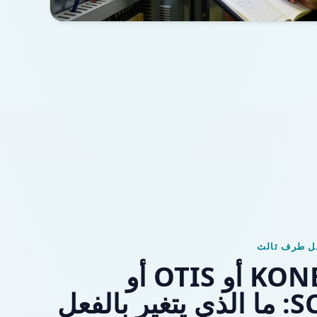
بل طرف ثالث
ترك خدمة KONE أو OTIS أو
الفعل