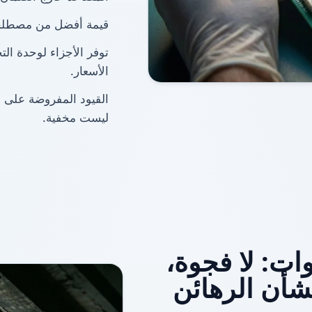
قيمة أفضل من مصطلحات OEM للنطاق المكتوب 
توفر الأجزاء لوحدة ال
الأسعار.
القيود المفروضة على أ
ليست مخفية.
ت: لا فجوة،
شأن الرهائن