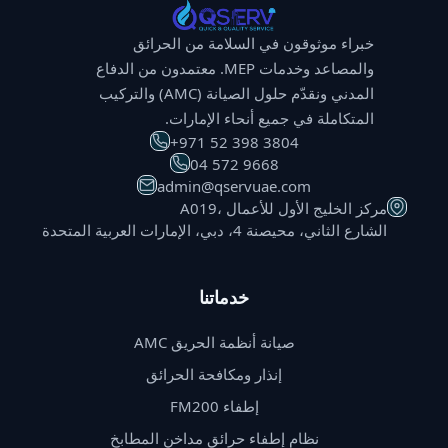
خبراء موثوقون في السلامة من الحرائق
والمصاعد وخدمات MEP. معتمدون من الدفاع
المدني ونقدّم حلول الصيانة (AMC) والتركيب
المتكاملة في جميع أنحاء الإمارات.
⁦+971 52 398 3804⁩
⁦04 572 9668⁩
admin@qservuae.com
A019، مركز الخليج الأول للأعمال
الشارع الثاني، محيصنة 4، دبي، الإمارات العربية المتحدة
خدماتنا
صيانة أنظمة الحريق AMC
إنذار ومكافحة الحرائق
إطفاء FM200
نظام إطفاء حرائق مداخن المطابخ