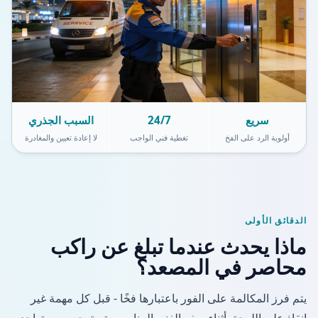
سريع
24/7
السبب الجذري
أولوية الرد على الفخ
تغطية فني الواجب
لا إعادة تعيين والمغادرة
الدقائق الأولى
ماذا يحدث عندما تبلغ عن راكب
محاصر في المصعد؟
يتم فرز المكالمة على الفور باعتبارها فخًا - قبل كل مهمة غير
إنقاذ على اللوحة. أثناء سفر الفني المناوب، يتم توجيه من يتواجد