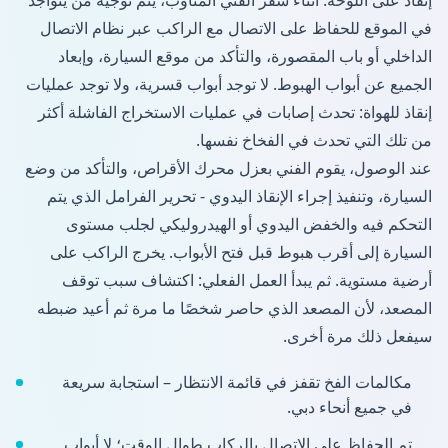
في الموقع للحفاظ على الاتصال مع الراكب عبر نظام الاتصال
الداخلي أو باب المقصورة، والتأكد من موقع السيارة، وإبعاد
الجميع عن أبواب الهبوط. لا توجد أبواب قسرية، ولا توجد عمليات
إنقاذ للهواة: تحدث إصابات في عمليات الاستخراج الفاشلة أكثر
من تلك التي تحدث في الفخاخ نفسها.
عند الوصول، يقوم الفني بعزل محرك الأقراص، والتأكد من وضع
السيارة، وتنفيذ إجراء الإنقاذ اليدوي - تحرير الفرامل الذي يتم
التحكم فيه والخفض اليدوي أو الهيدروليكي لجلب مستوى
السيارة إلى أقرب هبوط قبل فتح الأبواب. يخرج الراكب على
أرضية مستوية. ثم يبدأ العمل الفعلي: اكتشاف سبب توقف
المصعد، لأن المصعد الذي حاصر شخصًا ما مرة ثم أعيد ضبطه
سيفعل ذلك مرة أخرى.
مكالمات الفخ تقفز في قائمة الانتظار – استجابة سريعة
في جميع أنحاء دبي.
تم الحفاظ على الاتصال بالركاب طوال الوقت؛ لا أبواب