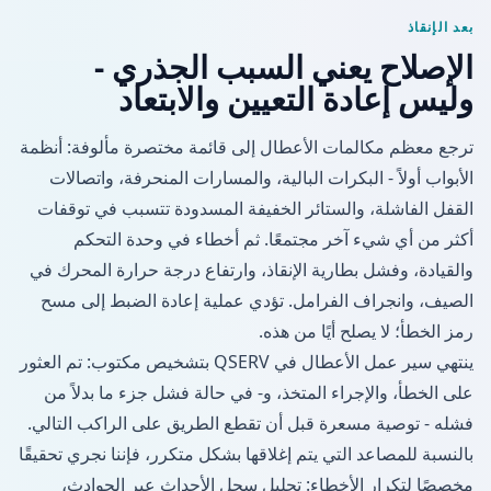
بعد الإنقاذ
الإصلاح يعني السبب الجذري -
وليس إعادة التعيين والابتعاد
ترجع معظم مكالمات الأعطال إلى قائمة مختصرة مألوفة: أنظمة
الأبواب أولاً - البكرات البالية، والمسارات المنحرفة، واتصالات
القفل الفاشلة، والستائر الخفيفة المسدودة تتسبب في توقفات
أكثر من أي شيء آخر مجتمعًا. ثم أخطاء في وحدة التحكم
والقيادة، وفشل بطارية الإنقاذ، وارتفاع درجة حرارة المحرك في
الصيف، وانجراف الفرامل. تؤدي عملية إعادة الضبط إلى مسح
رمز الخطأ؛ لا يصلح أيًا من هذه.
ينتهي سير عمل الأعطال في QSERV بتشخيص مكتوب: تم ​​العثور
على الخطأ، والإجراء المتخذ، و- في حالة فشل جزء ما بدلاً من
فشله - توصية مسعرة قبل أن تقطع الطريق على الراكب التالي.
بالنسبة للمصاعد التي يتم إغلاقها بشكل متكرر، فإننا نجري تحقيقًا
مخصصًا لتكرار الأخطاء: تحليل سجل الأحداث عبر الحوادث،