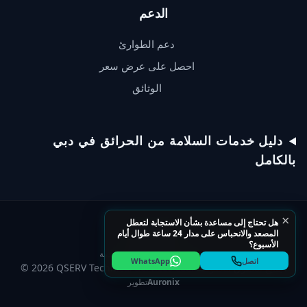
الدعم
دعم الطوارئ
احصل على عرض سعر
الوثائق
دعم QSERV
يردّ عادةً خلال دقائق
دليل خدمات السلامة من الحرائق في دبي
بالكامل
تحدّث عبر WhatsApp
×
هل تحتاج إلى مساعدة بشأن الاستجابة لتعطل
ابدأ محادثة على WhatsApp
المصعد والانحباس على مدار 24 ساعة طوال أيام
الأسبوع؟
سياسة الخصوصية
شروط الخدمة
اتصل
WhatsApp
اتصل بخط المساعدة
© 2026 QSERV Technical Services LLC. جميع الحقوق محفوظة.
Auronix
تطوير