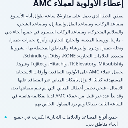
إعطاء الأولوية لعملاء AMC
يغطي الخط الذي يعمل على مدار 24 ساعة طوال أيام الأسبوع
مصاعد الركاب، ومصاعد الفلل والمنازل، ومصاعد الشحن،
والسلالم المتحركة، ومصاعد الركاب الصغيرة في جميع أنحاء دبي
- مارينا، ووسط المدينة، والخليج التجاري، وأبراج بحيرات جميرا،
ونخلة جميرا، وديرة، والبرشاء والمناطق المحيطة بها - بشروط
متعددة العلامات التجارية: KONE، وOtis، وSchindler،
وMitsubishi، وTK Elevator، وHitachi، وFujitec وغيرها.
يحصل عملاء AMC على الأولوية التعاقدية وأوقات الاستجابة
المستهدفة كتابيًا. لا يزال بإمكان المباني غير المتعاقد عليها
الاتصال - فنحن نحضر أعطال المباني التي لم نقم بصيانتها بعد،
وقد بدأ عدد غير قليل من عملاء AMC لدينا بمكالمة هاتفية في
الساعة الثانية صباحًا ولم يرد المقاول الخاص بهم.
جميع أنواع المصاعد والعلامات التجارية الكبرى، في جميع
أنحاء مناطق دبي.