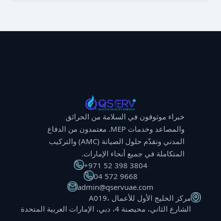
خبراء موثوقون في السلامة من الحرائق
والمصاعد وخدمات MEP. معتمدون من الدفاع
المدني ونقدّم حلول الصيانة (AMC) والتركيب
المتكاملة في جميع أنحاء الإمارات.
⁦+971 52 398 3804⁩
⁦04 572 9668⁩
admin@qservuae.com
A019، مركز الخليج الأول للأعمال
الشارع الثاني، محيصنة 4، دبي، الإمارات العربية المتحدة