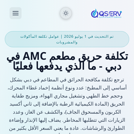
تم التحديث في 1 يوليو 2026 | عوامل تكلفة المأكولات
والمشروبات
تكلفة حريق مطعم AMC في
دبي - ما الذي يدفعها فعليًا
ترجع تكلفة مكافحة الحرائق في المطاعم في دبي بشكل
أساسي إلى المطبخ: عدد ونوع أنظمة إخماد غطاء المحرك،
وحجم خط الطهي وتشغيل مجاري الهواء، ومزيج طفاية
الحريق (المادة الكيميائية الرطبة بالإضافة إلى ثاني أكسيد
الكربون والمسحوق الجاف)، والكشف عن الغاز، وعدد
الزيارات التي تتطلبها المخاطر. يضاف إليها الإنذار وإضاءة
الطوارئ والرشاشات. عادة ما يعني السعر الأقل بكثير من