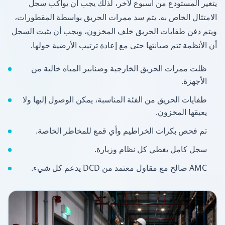
يتغير المستودع من أسبوع لآخر، لذلك يجب أن يواكب سجل
الامتثال الخاص به. يتم سد ممرات الحريق بواسطة المقطورات،
ويتم دفن طفايات الحريق خلف المخزون، ويجب أن يثبت السجل
أن الأنظمة تتم صيانتها حتى مع إعادة ترتيب الأرضية حولها.
ظلت ممرات الحريق الخارجية وصنابير المياه خالية من
الأجهزة.
طفايات الحريق من الفئة المناسبة، يمكن الوصول إليها ولا
يعيقها المخزون.
تم فحص بكرات الخراطيم وأي قمع للمخاطر الخاصة.
سجل كامل يغطي كل نظام وزيارة.
AMC صالح مع مقاول معتمد من DCD يدعم كل شيء.