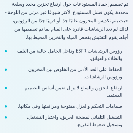
تم تصميم إخماد المستودعات حول ارتفاع تخزين محدد وسلعة
محددة. يكون فشل المستودع الأكثر شيوعًا غير مرئي من اللوحة -
حيث يتم تكديس المخزون عاليًا جدًا أو قريبًا جدًا من الرؤوس،
لذلك لم تعد الرشاشات قادرة على القيام بما تم تصميمها من
أجله. يقوم التفتيش بفحص المياه والتخزين المحيط بها.
رؤوس الرشاشات ESFR وداخل الحامل خالية من التلف
والطلاء والعوائق.
الحفاظ على الحد الأدنى من الخلوص بين المخزون
ورؤوس الرشاشات.
ارتفاع التخزين والسلع لا يزال ضمن أساس التصميم
المعتمد.
صمامات التحكم والعزل مفتوحة ومراقبتها وفي مكانها.
التشغيل التلقائي لمضخة الحريق، واختبار التشغيل،
وتسجيل ضغوط التفريغ.