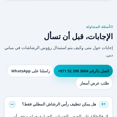
الأسئلة المتداولة
الإجابات، قبل أن تسأل
إجابات حول متى وكيف يتم استبدال رؤوس الرشاشات في مباني
دبي.
اتصل بالرقم ⁦+971 52 398 3804⁩
راسلنا على WhatsApp
طلب عرض أسعار
هل يمكن تنظيف رأس الرشاش المطلي فقط؟
01
لا، فالطلاء على العنصر الحساس للحرارة يعزله ويؤخر أو