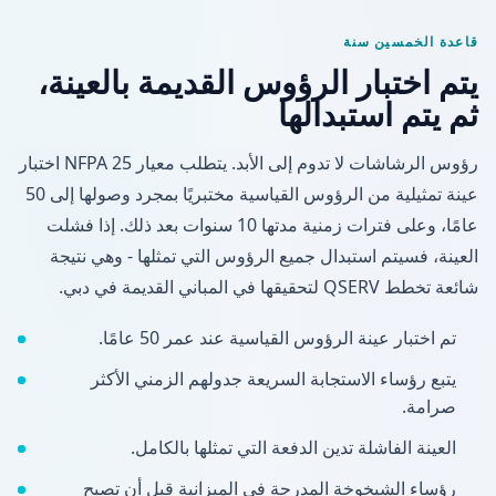
قاعدة الخمسين سنة
يتم اختبار الرؤوس القديمة بالعينة،
ثم يتم استبدالها
رؤوس الرشاشات لا تدوم إلى الأبد. يتطلب معيار NFPA 25 اختبار
عينة تمثيلية من الرؤوس القياسية مختبريًا بمجرد وصولها إلى 50
عامًا، وعلى فترات زمنية مدتها 10 سنوات بعد ذلك. إذا فشلت
العينة، فسيتم استبدال جميع الرؤوس التي تمثلها - وهي نتيجة
شائعة تخطط QSERV لتحقيقها في المباني القديمة في دبي.
تم اختبار عينة الرؤوس القياسية عند عمر 50 عامًا.
يتبع رؤساء الاستجابة السريعة جدولهم الزمني الأكثر
صرامة.
العينة الفاشلة تدين الدفعة التي تمثلها بالكامل.
رؤساء الشيخوخة المدرجة في الميزانية قبل أن تصبح