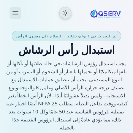
تم التحديث في 1 يوليو 2026 | الإصلاح على مستوى الرأس
استبدال رأس الرشاش
يجب استبدال رؤوس الرشاشات في حالة طلائها أو تآكلها أو
تلفها ميكانيكيًا أو تحميلها بالغبار أو الشحوم أو التسرب أو من
النوع المستدعى. يجب أن تتطابق عمليات الاستبدال مع
تصنيف درجة حرارة الرأس الأصلي وعامل K والتوجه ونوع
الاستجابة - وليس بديلاً عشوائيًا أبدًا - لأن الرأس الخطأ يغير
كيفية ووقت تفاعل النظام. يتطلب NFPA 25 أيضًا اختبار عينة
تمثيلية للرؤوس القياسية عند 50 عامًا وكل 10 سنوات بعد
ذلك، مما يؤدي عادةً إلى استبدال الرؤوس القديمة جدًا
بالجملة.