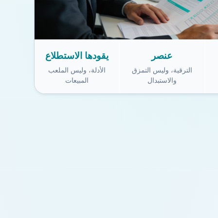
عنصر
يقودها الاستطلاع
الترقية، وليس التمزق
الأدلة، وليس الملعب
والاستبدال
المبيعات