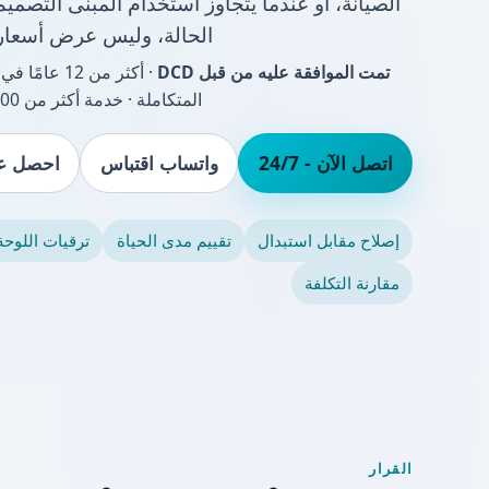
الصيانة، أو عندما يتجاوز استخدام المبنى التصم
الحالة، وليس عرض أسعار 
تمت الموافقة عليه من قبل DCD
· أكثر من 2
المتكاملة · خدمة أكثر من 18,000 عميل
اتصل الآن - 24/7
واتساب اقتباس
احصل عل
إصلاح مقابل استبدال
تقييم مدى الحياة
ترقيات اللوحة
مقارنة التكلفة
القرار