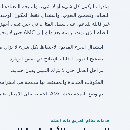
ونادرا ما يكون كل شيء أو لا شيء. والنتيجة المعتادة
النظام، وتصحيح العيوب، واستبدال فقط المكون الوحيد ا
غير قابلة للدعم، على سبيل المثال، في حين تبقى أجه
النظام الذي تمت ترقيته بعد ذلك إلى AMC حتى لا ينجرف أبدًا إلى الفشل.
استبدال الجزء القديم؛ الاحتفاظ بكل شيء لا يزال صا
تصحيح العيوب القابلة للإصلاح في نفس الزيارة.
مراحل العمل حتى لا يترك المبنى بدون حماية.
المكونات الجديدة والمحتفظ بها مدمجة في استراتيجي
تم وضع النتيجة تحت AMC للحفاظ على الامتثال على المدى الطويل.
خدمات نظام الحريق ذات الصلة