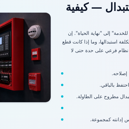
ستبدال — كيفية
دمة" إلى "نهاية الحياة". إن
لفة استبدالها، وما إذا كانت قطع
 موجودة. تقوم QSERV بتقييم كل نظام فرعي على حدة حتى لا
إصلاحه.
حتفظ بالباقي.
تبدال مطروح على الطاولة.
 إدانته كمجموعة.