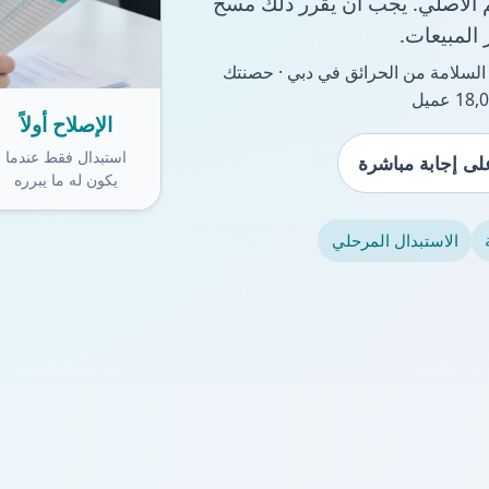
يم الأصلي. يجب أن يقرر ذلك مسح
المبيعات.
1 عامًا في السلامة من الحرائق في دبي · حصنتك
الإصلاح أولاً
استبدال فقط عندما
ى إجابة مباشرة
يكون له ما يبرره
الاستبدال المرحلي