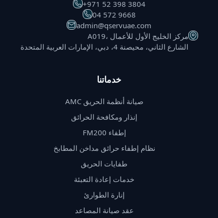
⁦+971 52 398 3804⁩
⁦04 572 9668⁩
admin@qservuae.com
A019، مركز الخليج الأول للأعمال
الشارع الثاني، محيصنة 4، دبي، الإمارات العربية المتحدة
خدماتنا
صيانة أنظمة الحريق AMC
إنذار ومكافحة الحرائق
إطفاء FM200
نظام إطفاء حرائق مداخن المطابخ
طفايات الحريق
خدمات إعادة التعبئة
إنارة الطوارئ
عقد صيانة المصاعد