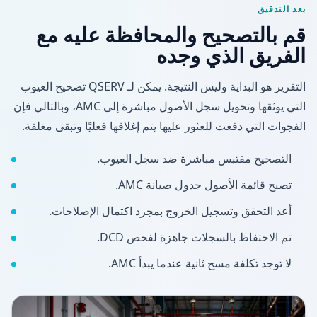
بعد التدقيق
قم بالتصحيح والمحافظة عليه مع
الفريق الذي وجده
التقرير هو البداية وليس النتيجة. يمكن لـ QSERV تصحيح العيوب
التي يوثقها وتحويل سجل الأصول مباشرة إلى AMC، وبالتالي فإن
الفجوات التي دفعت للعثور عليها يتم إغلاقها فعليًا وتبقى مغلقة.
التصحيح مقتبس مباشرة ضد سجل العيوب.
تصبح قائمة الأصول جدول صيانة AMC.
أعد التحقق وتسجيل الخروج بمجرد اكتمال الإصلاحات.
تم الاحتفاظ بالسجلات جاهزة لفحص DCD.
لا توجد تكلفة مسح ثانية عندما يبدأ AMC.