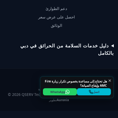
دعم الطوارئ
احصل على عرض سعر
الوثائق
دعم QSERV
يردّ عادةً خلال دقائق
دليل خدمات السلامة من الحرائق في دبي
بالكامل
تحدّث عبر WhatsApp
×
ابدأ محادثة على WhatsApp
هل تحتاج إلى مساعدة بخصوص تكرار زيارة Fire
AMC وإيقاع الصيانة؟
سياسة الخصوصية
شروط الخدمة
اتصل
WhatsApp
اتصل بخط المساعدة
© 2026 QSERV Technical Services LLC. جميع الحقوق محفوظة.
Auronix
تطوير