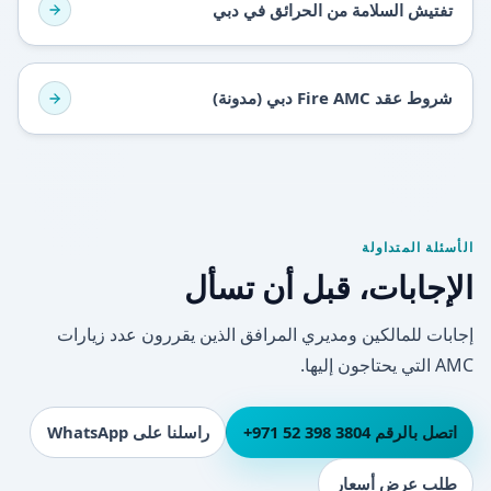
تفتيش السلامة من الحرائق في دبي
شروط عقد Fire AMC دبي (مدونة)
الأسئلة المتداولة
الإجابات، قبل أن تسأل
إجابات للمالكين ومديري المرافق الذين يقررون عدد زيارات
AMC التي يحتاجون إليها.
اتصل بالرقم ⁦+971 52 398 3804⁩
راسلنا على WhatsApp
طلب عرض أسعار