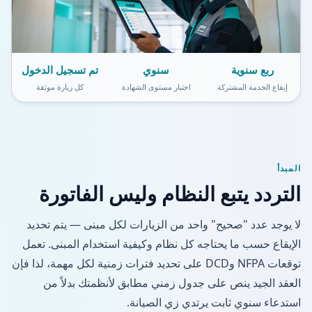
ربع سنوية
سنوي
تم تسجيل الدخول
إيقاع الخدمة المشتركة
اختبار مستوى الشهادة
كل زيارة موثقة
المبدأ
التردد يتبع النظام وليس الفاتورة
لا يوجد عدد "صحيح" واحد من الزيارات لكل مبنى — يتم تحديد
الإيقاع حسب ما يحتاجه كل نظام وكيفية استخدام المبنى. تعمل
توقعات NFPA وDCD على تحديد فترات زمنية لكل مهمة، لذا فإن
العقد الجيد ينص على جدول زمني مطابق لأنظمتك بدلاً من
استدعاء سنوي ثابت يرتدي زي الصيانة.