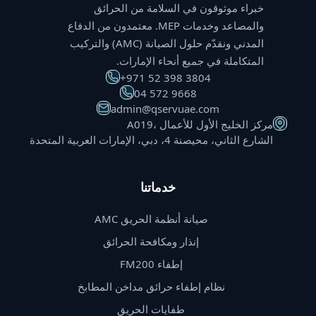
خبراء موثوقون في السلامة من الحرائق
والمصاعد وخدمات MEP. معتمدون من الدفاع
المدني ونقدّم حلول الصيانة (AMC) والتركيب
المتكاملة في جميع أنحاء الإمارات.
⁦+971 52 398 3804⁩
⁦04 572 9668⁩
admin@qservuae.com
A019، مركز الخليج الأول للأعمال
الشارع الثاني، محيصنة 4، دبي، الإمارات العربية المتحدة
خدماتنا
صيانة أنظمة الحريق AMC
إنذار ومكافحة الحرائق
إطفاء FM200
نظام إطفاء حرائق مداخن المطابخ
طفايات الحريق