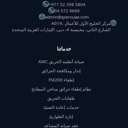
⁦+971 52 398 3804⁩
⁦04 572 9668⁩
admin@qservuae.com
A019، مركز الخليج الأول للأعمال
الشارع الثاني، محيصنة 4، دبي، الإمارات العربية المتحدة
خدماتنا
صيانة أنظمة الحريق AMC
إنذار ومكافحة الحرائق
إطفاء FM200
نظام إطفاء حرائق مداخن المطابخ
طفايات الحريق
خدمات إعادة التعبئة
إنارة الطوارئ
عقد صيانة المصاعد