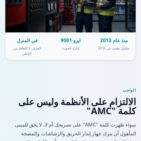
منذ عام 2013
ايزو 9001
في المنزل
مقاول معتمد من DCD
إدارة الجودة
الفرق، لا التعاقد من
الباطن
الواجب
الالتزام على الأنظمة وليس على
كلمة "AMC"
سواء ظهرت كلمة "AMC" على تصريحك أم لا، لا يحق للمبنى
المأهول أن يترك جهاز إنذار الحريق والرشاشات والمضخة