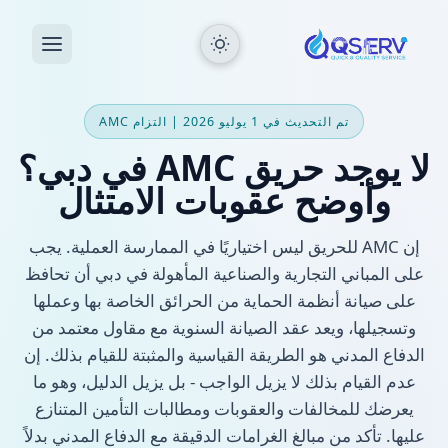
تم التحديث في 1 يوليو 2026 | التزام AMC
لا يوجد حريق AMC في دبي؟
وأوضح عقوبات الامتثال
إن AMC للحريق ليس اختياريًا في الممارسة العملية. يجب
على المباني التجارية والصناعية المأهولة في دبي أن تحافظ
على صيانة أنظمة الحماية من الحرائق الخاصة بها وعملها
وتسجيلها، ويعد عقد الصيانة السنوية مع مقاول معتمد من
الدفاع المدني هو الطريقة القياسية والمثبتة للقيام بذلك. إن
عدم القيام بذلك لا يزيل الواجب - بل يزيل الدليل، وهو ما
يعرضك للمخالفات والعقوبات ومطالبات التأمين المتنازع
عليها. تأكد من مبالغ الغرامات الدقيقة مع الدفاع المدني بدلاً