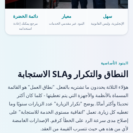
سهل
معيار
دائمة الخضرة
الإنجليزية، وليس القانونية
البنود عبر مقدمي الخدمات
مرجع يمكنك إعادة
استخدامه
البنود الأساسية
النطاق والتكرار وSLA الاستجابة
هؤلاء الثلاثة يحددون ما تشتريه بالفعل. "نطاق العمل" هو القائمة
المسماة بالأنظمة والأجهزة التي يتم تغطيتها - كلما كان أكثر
تحديدًا وأكثر أمانًا. يوضح "تكرار الزيارة" عدد الزيارات سنويًا وما
تغطيه كل زيارة. تعمل "اتفاقية مستوى الخدمة للاستجابة" على
إصلاح مدى سرعة الرد على الخطأ كرقم. الإصدارات الغامضة
لأي من هذه هي حيث تتسرب القيمة من العقد.