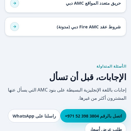
حريق متعدد المواقع AMC دبي
شروط عقد Fire AMC دبي (مدونة)
الأسئلة المتداولة
الإجابات، قبل أن تسأل
إجابات باللغة الإنجليزية البسيطة على بنود AMC التي يسأل عنها
المشترون أكثر من غيرها.
اتصل بالرقم ⁦+971 52 398 3804⁩
راسلنا على WhatsApp
طلب عرض أسعار