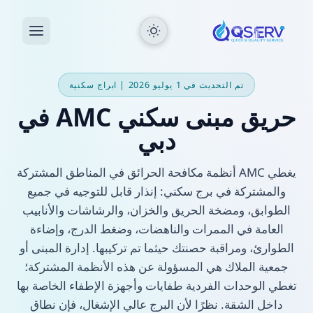
تم التحديث في 1 يوليو 2026 | ابراج سكنية
حريق مبنى سكني AMC في
دبي
يغطي AMC أنظمة مكافحة الحرائق في المناطق المشتركة
والمشتركة في برج سكني: إنذار قابل للتوجيه في جميع
الطوابق، ومضخة الحريق والخزان، والرشاشات والأنابيب
العامة في الممرات والناهضات، وضغط الدرج، وإضاءة
الطوارئ، ومراقبة حصنتك حيثما تم تركيبها. إدارة المبنى أو
جمعية الملاك هي المسؤولة عن هذه الأنظمة المشتركة؛
تغطي الوحدات الفردية طفايات وأجهزة الإطفاء الخاصة بها
داخل الشقة. نظرًا لأن البرج عالي الإشغال، فإن نطاق