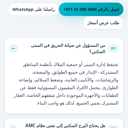
اتصل بالرقم ⁦+971 52 398 3804⁩
راسلنا على WhatsApp
طلب عرض أسعار
من المسؤول عن صيانة الحريق في المبنى
01
السكني؟
تحتفظ إدارة المبنى أو جمعية الملاك بأنظمة المناطق
المشتركة - الإنذار في جميع الطوابق، والمضخة،
والرشاشات، والأنابيب العامة، وضغط السلالم، وإضاءة
الطوارئ. يتحمل الأفراد المقيمون المسؤولية فقط عن
الطفايات والأجهزة الموجودة داخل شققهم الخاصة. العقار
المشترك يحمي الجميع، لذلك هو واجب البناء.
هل يحتاج البرج السكني إلى نفس نظام AMC